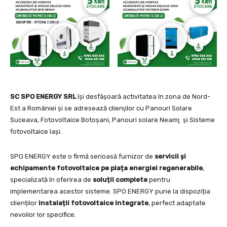
SC SPO ENERGY SRL
își desfășoară activitatea în zona de Nord-
Est a României și se adresează clienţilor cu Panouri Solare
Suceava, Fotovoltaice Botoşani, Panouri solare Neamţ şi Sisteme
fotovoltaice Iași.
SPO ENERGY este o firmă serioasă furnizor de
servicii
și
echipamente fotovoltaice pe pia
ța energiei regenerabile
,
specializată în oferirea de
solu
ții complete
pentru
implementarea acestor sisteme. SPO ENERGY pune la dispoziția
clienților
instala
ții fotovoltaice integrate
, perfect adaptate
nevoilor lor specifice.