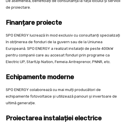
De asemenea, beneficiați de consultanță la fața locului și servicii
de proiectare.
Finan
ț
are proiecte
SPO ENERGY lucrează în mod exclusiv cu consultanți specializați
în obținerea de fonduri de la guvern sau de la Uniunea
Europeană. SPO ENERGY a realizat instalații de peste 400kW
pentru companii care au accesat fonduri prin programe ca
Electric UP, StartUp Nation, Femeia Antreprenor, PNNR, etc.
Echipamente moderne
SPO ENERGY colaborează cu mai mulți producători de
echipamente fotovoltaice și utilizează panouri și invertoare de
ultimă generație.
Proiectarea instala
ț
iei electrice