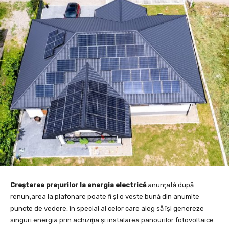
Creşterea preţurilor la energia electrică
anunţată după
renunţarea la plafonare poate fi şi o veste bună din anumite
puncte de vedere, în special al celor care aleg să îşi genereze
singuri energia prin achiziţia şi instalarea panourilor fotovoltaice.