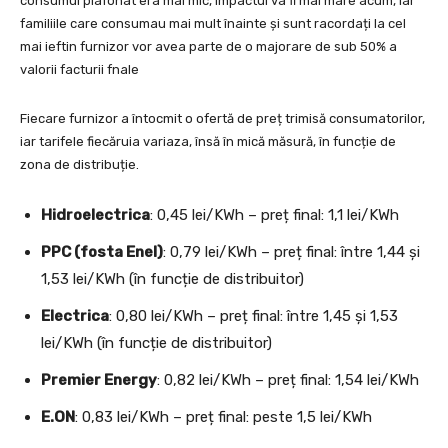
consumul plafonat era mai mic, impactul va fi mai mare acum, iar
familiile care consumau mai mult înainte și sunt racordați la cel
mai ieftin furnizor vor avea parte de o majorare de sub 50% a
valorii facturii fnale
Fiecare furnizor a întocmit o ofertă de preț trimisă consumatorilor,
iar tarifele fiecăruia variaza, însă în mică măsură, în funcție de
zona de distribuție.
Hidroelectrica
: 0,45 lei/KWh – preț final: 1,1 lei/KWh
PPC (fosta Enel)
: 0,79 lei/KWh – preț final: între 1,44 și
1,53 lei/KWh (în funcție de distribuitor)
Electrica
: 0,80 lei/KWh – preț final: între 1,45 și 1,53
lei/KWh (în funcție de distribuitor)
Premier Energy
: 0,82 lei/KWh – preț final: 1,54 lei/KWh
E.ON
: 0,83 lei/KWh – preț final: peste 1,5 lei/KWh