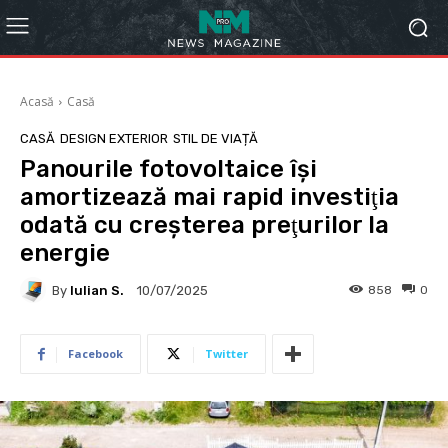
Acasă
Casă
CASĂ
DESIGN EXTERIOR
STIL DE VIAȚĂ
Panourile fotovoltaice îşi
amortizează mai rapid investiţia
odată cu creşterea preţurilor la
energie
By
Iulian S.
858
0
10/07/2025
Facebook
Twitter