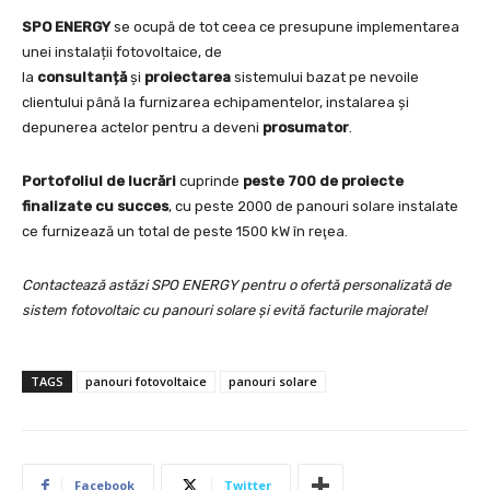
SPO ENERGY
se ocupă de tot ceea ce presupune implementarea
unei instalații fotovoltaice, de
la
consultan
ță
și
proiectarea
sistemului bazat pe nevoile
clientului până la furnizarea echipamentelor, instalarea și
depunerea actelor pentru a deveni
prosumator
.
Portofoliul de lucrări
cuprinde
peste 700 de proiecte
finalizate cu succes
, cu peste 2000 de panouri solare instalate
ce furnizează un total de peste 1500 kW în reţea.
Contactează astăzi SPO ENERGY pentru o ofertă personalizată de
sistem fotovoltaic cu panouri solare şi evită facturile majorate!
TAGS
panouri fotovoltaice
panouri solare
Facebook
Twitter