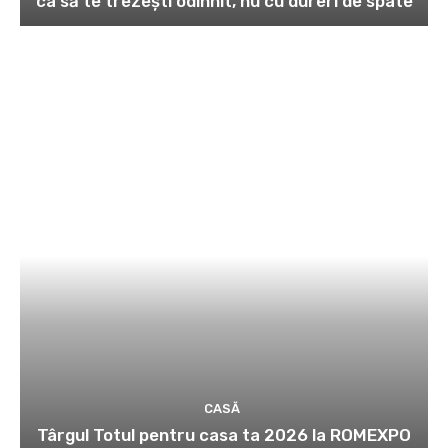
ca să te trezești odihnit, nu cu dureri de spate
CASĂ
Târgul Totul pentru casa ta 2026 la ROMEXPO