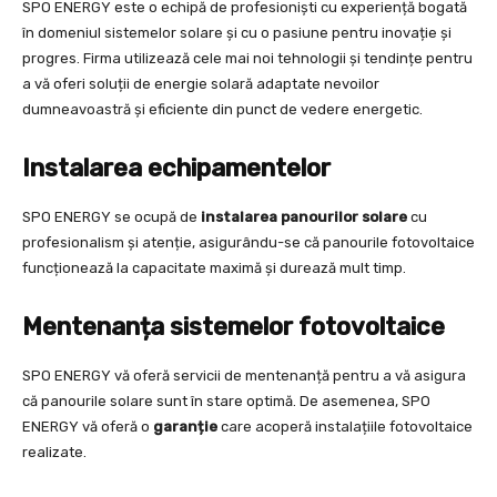
SPO ENERGY este o echipă de profesioniști cu experiență bogată
în domeniul sistemelor solare și cu o pasiune pentru inovație și
progres. Firma utilizează cele mai noi tehnologii și tendințe pentru
a vă oferi soluții de energie solară adaptate nevoilor
dumneavoastră și eficiente din punct de vedere energetic.
Instalarea echipamentelor
SPO ENERGY se ocupă de
instalarea panourilor solare
cu
profesionalism și atenție, asigurându-se că panourile fotovoltaice
funcționează la capacitate maximă și durează mult timp.
Mentenan
ț
a sistemelor fotovoltaice
SPO ENERGY vă oferă servicii de mentenanță pentru a vă asigura
că panourile solare sunt în stare optimă. De asemenea, SPO
ENERGY vă oferă o
garan
ție
care acoperă instalațiile fotovoltaice
realizate.