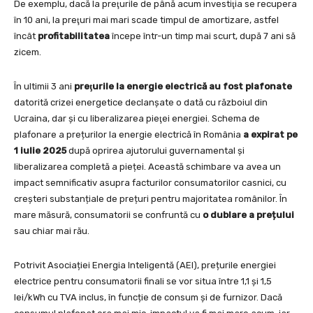
De exemplu, dacă la preţurile de până acum investiţia se recupera
în 10 ani, la preţuri mai mari scade timpul de amortizare, astfel
încât
profitabilitatea
începe într-un timp mai scurt, după 7 ani să
zicem.
În ultimii 3 ani
preţurile la energie electrică au fost plafonate
datorită crizei energetice declanşate o dată cu războiul din
Ucraina, dar şi cu liberalizarea pieţei energiei. Schema de
plafonare a prețurilor la energie electrică în România
a expirat pe
1 iulie 2025
după oprirea ajutorului guvernamental și
liberalizarea completă a pieței. Această schimbare va avea un
impact semnificativ asupra facturilor consumatorilor casnici, cu
creșteri substanțiale de prețuri pentru majoritatea românilor. În
mare măsură, consumatorii se confruntă cu
o dublare a prețului
sau chiar mai rău.
Potrivit Asociației Energia Inteligentă (AEI), prețurile energiei
electrice pentru consumatorii finali se vor situa între 1,1 și 1,5
lei/kWh cu TVA inclus, în funcție de consum și de furnizor. Dacă