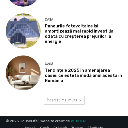
CASĂ
Panourile fotovoltaice îşi
amortizează mai rapid investiţia
odată cu creşterea preţurilor la
energie
CASĂ
Tendințele 2025 în amenajarea
casei: ce este la modă anul acesta în
România
Încărcați mai multe
© 2025 HouseLife | Website creat de
WEBCEN
Acasă
Casă
Grădină
Turism
Sănătate