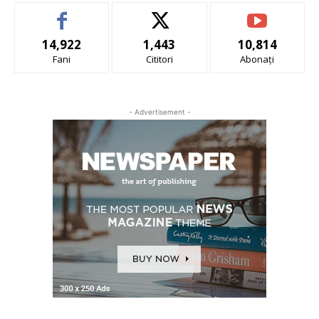
14,922
1,443
10,814
Fani
Cititori
Abonați
- Advertisement -