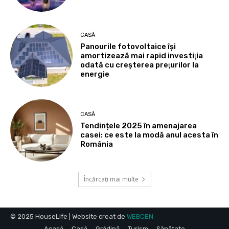
CASĂ
Panourile fotovoltaice îşi
amortizează mai rapid investiţia
odată cu creşterea preţurilor la
energie
CASĂ
Tendințele 2025 în amenajarea
casei: ce este la modă anul acesta în
România
Încărcați mai multe
© 2025 HouseLife | Website creat de
WEBCEN
Acasă
Casă
Grădină
Turism
Sănătate