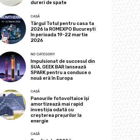
dureri de spate
CASĂ
Târgul Totul pentru casa ta
2026 la ROMEXPO Bucureşti
în perioada 19-22 martie
2026
NO CATEGORY
Impulsionat de succesul din
SUA, GEEK BAR lansează
SPARK pentru a conduce o
nouă eră în Europa
CASĂ
Panourile fotovoltaice îşi
amortizează mai rapid
investiţia odată cu
creşterea preţurilor la
energie
CASĂ