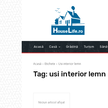
Acasă
Casă
Grădină
Turism
Sănă
Acasă
Etichete
Usi interior lemn
Tag:
usi interior lemn
Niciun articol afișat