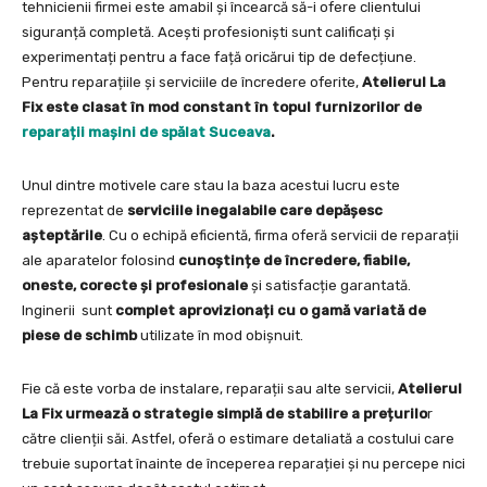
tehnicienii firmei este amabil și încearcă să-i ofere clientului
siguranță completă. Acești profesioniști sunt calificați și
experimentați pentru a face față oricărui tip de defecțiune.
Pentru reparațiile și serviciile de încredere oferite,
Atelierul La
Fix este clasat în mod constant în topul furnizorilor de
reparații mașini de spălat Suceava
.
Unul dintre motivele care stau la baza acestui lucru este
reprezentat de
serviciile inegalabile care depășesc
așteptările
. Cu o echipă eficientă, firma oferă servicii de reparații
ale aparatelor folosind
cunoștințe de încredere, fiabile,
oneste, corecte și profesionale
și satisfacție garantată.
Inginerii sunt
complet aprovizionați cu o gamă variată de
piese de schimb
utilizate în mod obișnuit.
Fie că este vorba de instalare, reparații sau alte servicii,
Atelierul
La Fix urmează o strategie simplă de stabilire a prețurilo
r
către clienții săi. Astfel, oferă o estimare detaliată a costului care
trebuie suportat înainte de începerea reparației și nu percepe nici