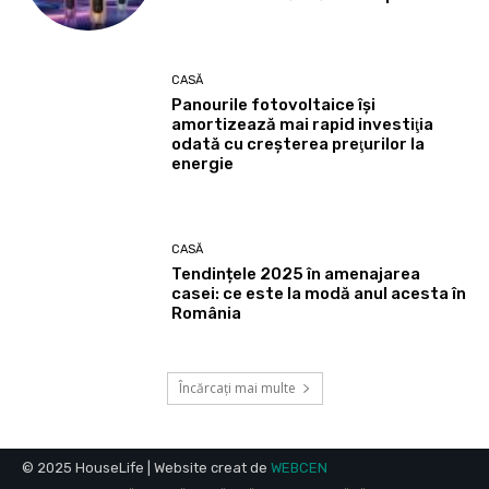
CASĂ
Panourile fotovoltaice îşi
amortizează mai rapid investiţia
odată cu creşterea preţurilor la
energie
CASĂ
Tendințele 2025 în amenajarea
casei: ce este la modă anul acesta în
România
Încărcați mai multe
© 2025 HouseLife | Website creat de
WEBCEN