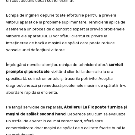
un cost ascuns decât costul estimat.
Echipa de ingineri depune toate eforturile pentru a preveni
viitorul aparat de la probleme suplimentare. Tehnicienii aplică de
asemenea un proces de diagnostic expert și prevăd problemele
viitoare ale aparatului. Ei vor sfătui clientul cu privire la
întreținerea de bază a mașinii de spălat care poate reduce
șansele unei defecțiuni viitoare.
Înțelegând nevoile clienților, echipa de tehnicieni oferă
servicii
prompte și punctuale
, vizitând clientul la domiciliu la ora
specificată, cu instrumentele și trucurile potrivite. Aceștia
diagnostichează și remediază problemele mașinii de spălat într-o
abordare rapidă și eficientă.
Pe lângă serviciile de reparații,
Atelierul La Fix poate furniza și
mașini de spălat second hand
. Deoarece știu cum să evalueze
un astfel de aparat în cel mai corect mod, oferă spre
comercializare doar mașini de spălat de o calitate foarte bună la
un preț decent.