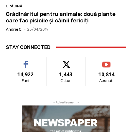
GRĂDINĂ
Grădinăritul pentru animale: două plante
care fac pisicile și câinii fericiți
Andrei C.
-
25/04/2019
STAY CONNECTED
14,922
1,443
10,814
Fani
Cititori
Abonați
- Advertisement -