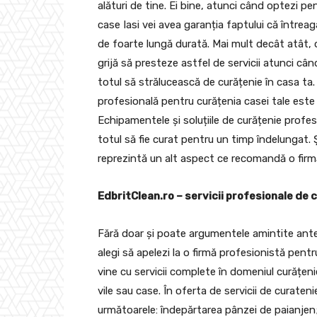
alături de tine. Ei bine, atunci când optezi pe
case Iasi vei avea garanția faptului că întreag
de foarte lungă durată. Mai mult decât atât, 
grijă să presteze astfel de servicii atunci cân
totul să strălucească de curățenie în casa ta
profesională pentru curățenia casei tale est
Echipamentele și soluțiile de curățenie profesi
totul să fie curat pentru un timp îndelungat. Ș
reprezintă un alt aspect ce recomandă o firmă
EdbritClean.ro – servicii profesionale de 
Fără doar și poate argumentele amintite ante
alegi să apelezi la o firmă profesionistă pentr
vine cu servicii complete în domeniul curățen
vile sau case. În oferta de servicii de curaten
următoarele: îndepărtarea pânzei de paianjen; i