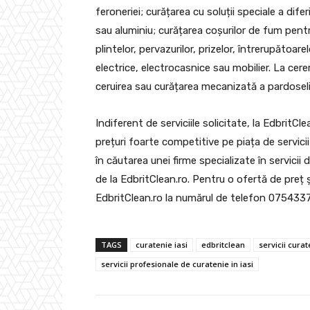
feroneriei; curățarea cu soluții speciale a dif
sau aluminiu; curățarea coșurilor de fum pentr
plintelor, pervazurilor, prizelor, întrerupătoare
electrice, electrocasnice sau mobilier. La cere
ceruirea sau curățarea mecanizată a pardoselil
Indiferent de serviciile solicitate, la EdbritCl
prețuri foarte competitive pe piața de servici
în căutarea unei firme specializate în servicii 
de la EdbritClean.ro. Pentru o ofertă de preț 
EdbritClean.ro la numărul de telefon 0754337
TAGS
curatenie iasi
edbritclean
servicii curat
servicii profesionale de curatenie in iasi