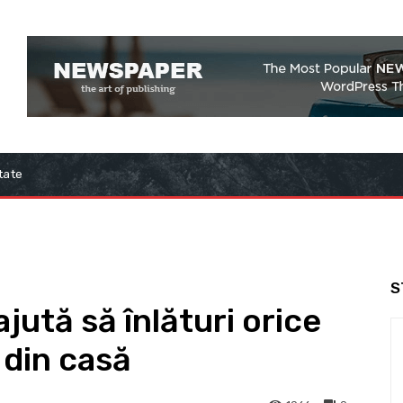
tate
S
jută să înlături orice
 din casă