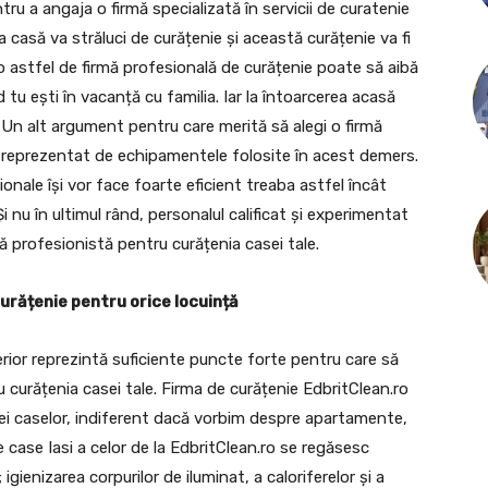
ntru a angaja o firmă specializată în servicii de curatenie
a casă va străluci de curățenie și această curățenie va fi
o astfel de firmă profesională de curățenie poate să aibă
d tu ești în vacanță cu familia. Iar la întoarcerea acasă
. Un alt argument pentru care merită să alegi o firmă
e reprezentat de echipamentele folosite în acest demers.
onale își vor face foarte eficient treaba astfel încât
i nu în ultimul rând, personalul calificat și experimentat
 profesionistă pentru curățenia casei tale.
curățenie pentru orice locuință
rior reprezintă suficiente puncte forte pentru care să
u curățenia casei tale. Firma de curățenie EdbritClean.ro
iei caselor, indiferent dacă vorbim despre apartamente,
ie case Iasi a celor de la EdbritClean.ro se regăsesc
gienizarea corpurilor de iluminat, a caloriferelor și a