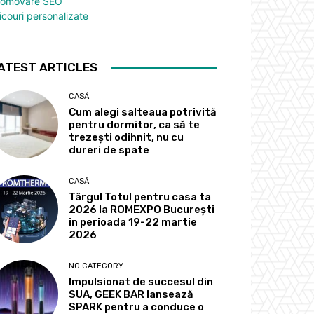
romovare SEO
icouri personalizate
ATEST ARTICLES
CASĂ
Cum alegi salteaua potrivită
pentru dormitor, ca să te
trezești odihnit, nu cu
dureri de spate
CASĂ
Târgul Totul pentru casa ta
2026 la ROMEXPO Bucureşti
în perioada 19-22 martie
2026
NO CATEGORY
Impulsionat de succesul din
SUA, GEEK BAR lansează
SPARK pentru a conduce o