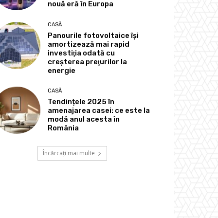
nouă eră în Europa
CASĂ
Panourile fotovoltaice îşi
amortizează mai rapid
investiţia odată cu
creşterea preţurilor la
energie
CASĂ
Tendințele 2025 în
amenajarea casei: ce este la
modă anul acesta în
România
Încărcați mai multe