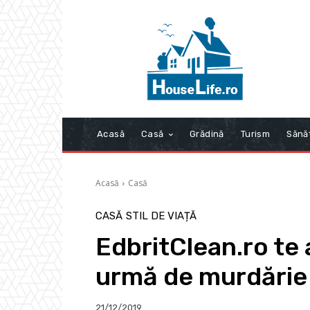
Acasă
Casă
Grădină
Turism
Sănă
Acasă
Casă
CASĂ
STIL DE VIAȚĂ
EdbritClean.ro te a
urmă de murdărie
21/12/2019