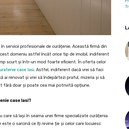
P
Tr
L
 în servicii profesionale de curățenie. Această firmă din
 acest domeniu astfel încât orice tip de imobil, indiferent
imp scurt și într-un mod foarte eficient. În oferta celor
uratenie case Iasi
. Astfel, indiferent dacă vrei să faci
 ai renovat și vrei să îndepărtezi praful, mizeria și să
nt fără doar și poate cea mai potrivită opțiune.
tenie case Iasi?
 care să lași în seama unei firme specializate curățenia
este o sarcină ce îți revine ție și celor care locuiesc