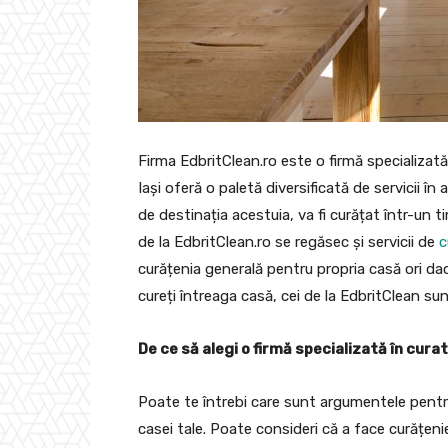
Firma EdbritClean.ro este o firmă specializată
Iași oferă o paletă diversificată de servicii în
de destinația acestuia, va fi curățat într-un t
de la EdbritClean.ro se regăsec și servicii de
c
curățenia generală pentru propria casă ori dacă
cureți întreaga casă, cei de la EdbritClean su
De ce să alegi o firmă specializată în cura
Poate te întrebi care sunt argumentele pentru
casei tale. Poate consideri că a face curățenie 