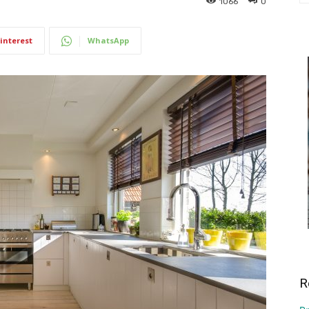
1066
0
interest
WhatsApp
R