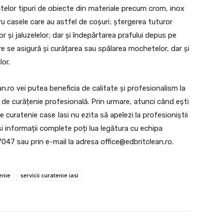
eritelor tipuri de obiecte din materiale precum crom, inox
u casele care au astfel de coșuri; ștergerea tuturor
lor și jaluzelelor; dar și îndepărtarea prafului depus pe
re se asigură și curățarea sau spălarea mochetelor, dar și
or.
ean.ro vei putea beneficia de calitate și profesionalism la
i de curățenie profesională. Prin urmare, atunci când ești
de curatenie case Iasi nu ezita să apelezi la profesioniștii
și informații complete poți lua legătura cu echipa
047 sau prin e-mail la adresa
office@edbritclean.ro
.
enie
servicii curatenie iasi