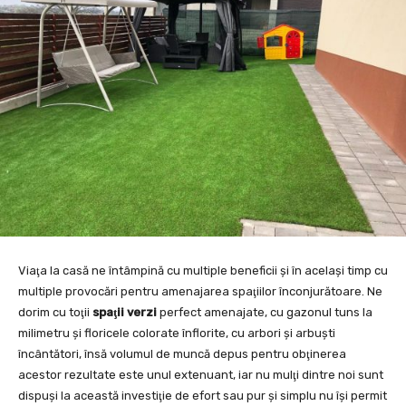
Viaţa la casă ne întâmpină cu multiple beneficii şi în acelaşi timp cu
multiple provocări pentru amenajarea spaţiilor înconjurătoare. Ne
dorim cu toţii
spaţii verzi
perfect amenajate, cu gazonul tuns la
milimetru şi floricele colorate înflorite, cu arbori şi arbuşti
încântători, însă volumul de muncă depus pentru obţinerea
acestor rezultate este unul extenuant, iar nu mulţi dintre noi sunt
dispuşi la această investiţie de efort sau pur şi simplu nu îşi permit