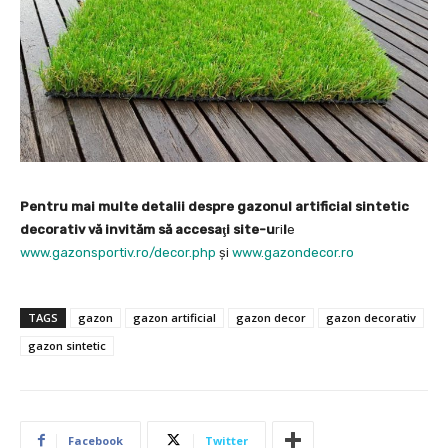
Pentru mai multe detalii despre gazonul artificial sintetic
decorativ vă invităm să accesaţi site-u
ri
l
e
www.gazonsportiv.ro/decor.php
şi
www.gazondecor.ro
TAGS
gazon
gazon artificial
gazon decor
gazon decorativ
gazon sintetic
Facebook
Twitter