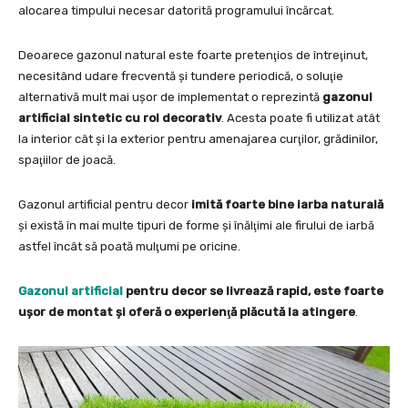
alocarea timpului necesar datorită programului încărcat.
Deoarece gazonul natural este foarte pretenţios de întreţinut,
necesitând udare frecventă şi tundere periodică, o soluţie
alternativă mult mai uşor de implementat o reprezintă
gazonul
artificial sintetic cu rol decorativ
. Acesta poate fi utilizat atât
la interior cât şi la exterior pentru amenajarea curţilor, grădinilor,
spaţiilor de joacă.
Gazonul artificial pentru decor
imită foarte bine iarba naturală
şi există în mai multe tipuri de forme şi înălţimi ale firului de iarbă
astfel încât să poată mulţumi pe oricine.
Gazonul artificial
pentru decor se livrează rapid, este foarte
uşor de montat şi oferă o experienţă plăcută la atingere
.