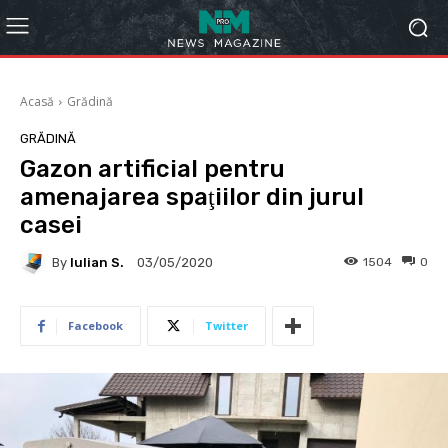
Acasă
Grădină
GRĂDINĂ
Gazon artificial pentru
amenajarea spaţiilor din jurul
casei
By
Iulian S.
1504
0
03/05/2020
Facebook
Twitter