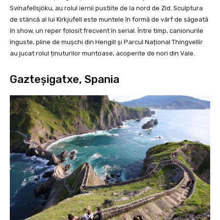
Svínafellsjöku, au rolul iernii pustiite de la nord de Zid. Sculptura
de stâncă al lui Kirkjufell este muntele în formă de vârf de săgeată
în show, un reper folosit frecvent în serial. Între timp, canionurile
înguste, pline de mușchi din Hengill și Parcul Național Thingvellir
au jucat rolul ținuturilor muntoase, acoperite de nori din Vale.
Gazteșigatxe, Spania