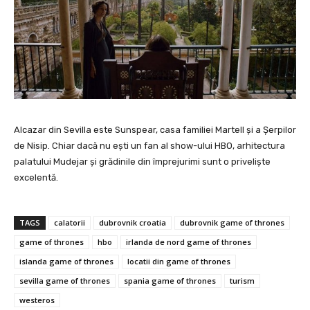
Alcazar din Sevilla este Sunspear, casa familiei Martell și a Șerpilor
de Nisip. Chiar dacă nu ești un fan al show-ului HBO, arhitectura
palatului Mudejar și grădinile din împrejurimi sunt o priveliște
excelentă.
TAGS
calatorii
dubrovnik croatia
dubrovnik game of thrones
game of thrones
hbo
irlanda de nord game of thrones
islanda game of thrones
locatii din game of thrones
sevilla game of thrones
spania game of thrones
turism
westeros