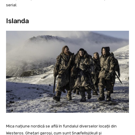
serial.
Islanda
Mica națiune nordică se află în fundalul diverselor locații din
Westeros. Ghețari geroși, cum sunt Snæfellsjökull și